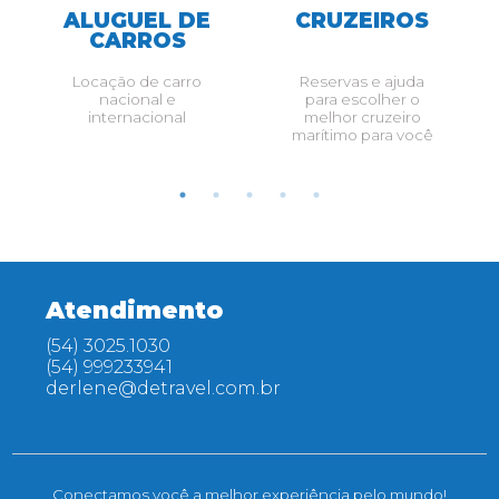
ALUGUEL DE
CRUZEIROS
CARROS
Locação de carro
Reservas e ajuda
nacional e
para escolher o
internacional
melhor cruzeiro
marítimo para você
Atendimento
(54) 3025.1030
(54) 999233941
derlene@detravel.com.br
Conectamos você a melhor experiência pelo mundo!