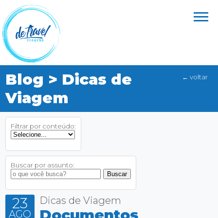
Blog > Dicas de
← voltar
Viagem
Filtrar por conteúdo:
Buscar por assunto:
23
Dicas de Viagem
Documentos
AGO