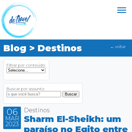
Blog > Destinos
← voltar
Filtrar por conteúdo:
Buscar por assunto:
06
Destinos
Sharm El-Sheikh: um
MAR
2023
paraíso no Egito entre