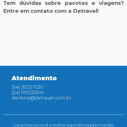
Tem dúvidas sobre pacotes e viagens?
Entre em contato com a Detravel!
Atendimento
(54) 3025.1030
(54) 999233941
derlene@detravel.com.br
Conectamos você a melhor experiência pelo mundo!