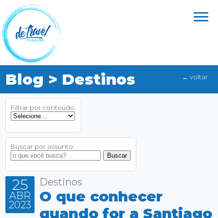
Blog > Destinos
← voltar
Filtrar por conteúdo:
Buscar por assunto:
25
Destinos
O que conhecer
ABR
2023
quando for a Santiago