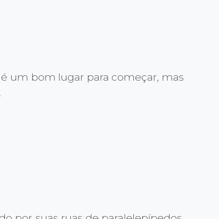
ayo é um bom lugar para começar, mas
.
o por suas ruas de paralelepípedos,